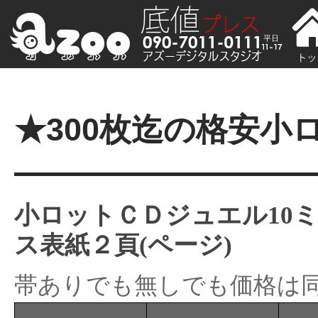
★300枚迄の格安小
小ロットＣＤジュエル10
ス表紙２頁(ページ)
帯ありでも無しでも価格は